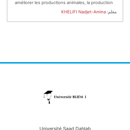
améliorer les productions animales, la production
animale se base essentiellement sur des animaux
معلم:
KHELIFI Nadjet-Amina
d’élevage ou de rente. L’animal de rente est un
animal qui sert à assurer une «production » : lait,
viande, œufs, laine, etc. mais aussi un travail.
Ces productions animales permettent dans une
certaine mesure d’atténuer le grave déficit en
protéines d’origine animales, sachant que deux
tiers de la population mondiale souffrent de
malnutrition (la nutrition conditionne la santé des
individus et leur développement physique et
mental)
Université Saad Dahlab