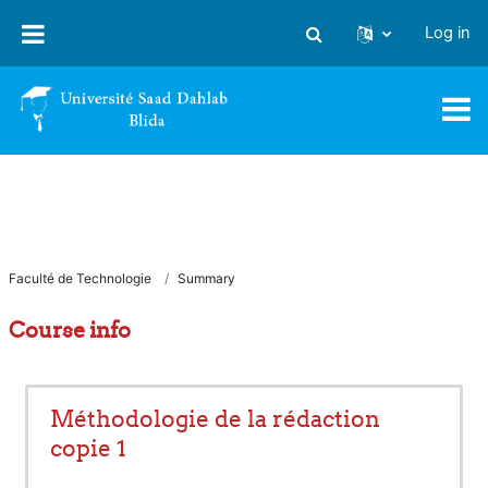
Skip to main content
Log in
Toggle search input
Faculté de Technologie
Summary
Course info
Méthodologie de la rédaction
copie 1