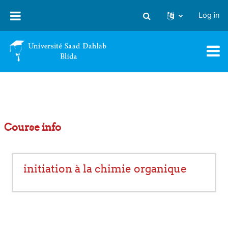
Skip to main content
Log in
Toggle search input
Course info
initiation à la chimie organique