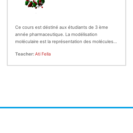
Ce cours est déstiné aux étudiants de 3 ème
année pharmaceutique. La modélisation
moléculaire est la représentation des molécules
sur un écran de la façon la plus proche de réalité.
Teacher:
Ati Fella
Elle permet de réaliser des calculs pour accéder à
toutes les propriétés moléculaires.