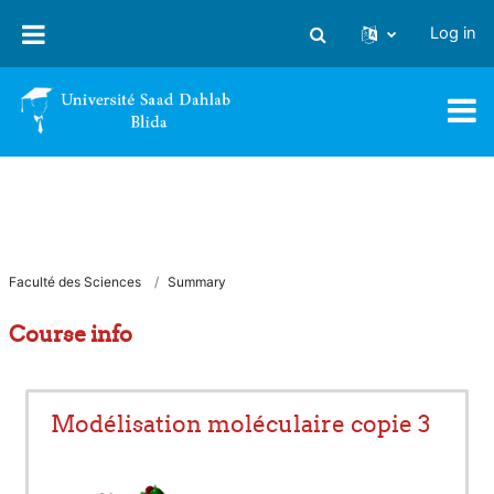
Skip to main content
Log in
Toggle search input
Faculté des Sciences
Summary
Course info
Modélisation moléculaire copie 3