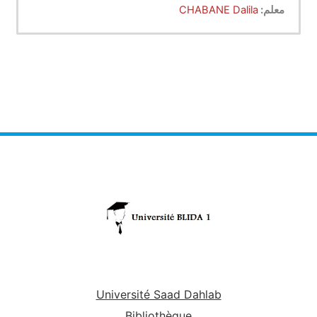
établissements », car ils ont pour fonction
معلم:
CHABANE Dalila
d'instituer un ordre stable. Ils recevront ensuite
trois formes différentes de dénominations : on
appelle « ordonnance » tout texte de contenu
large, applicable à l'ensemble du royaume ; on
appelle « édit » tout texte relatif à une notion
précise ou à une partie du royaume ; on appelle «
déclaration » le texte qui complète le sens ou la
portée des deux premiers. À partir de Philippe
Auguste (qui règne de 1179 à 1223), le roi
invoque systématiquement l'utilité publique, la
nécessité publique. Dès le XIIIe siècle, toutes les
lois débutent par une adresse, où le roi s'exprime.
On y trouve une salutation ainsi qu'un préambule,
sorte de considérations sur les devoirs de la
royauté.
Peu après suivent les motifs de la
législation.
Université Saad Dahlab
Bibliothèque