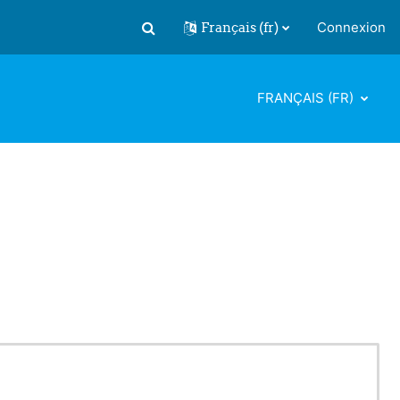
Français ‎(fr)‎
Connexion
Activer/désactiver la saisie de recherch
FRANÇAIS ‎(FR)‎