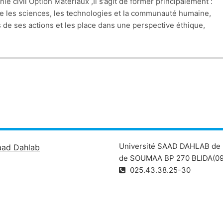
ie civil Option Matériaux ,Il s’agit de former principalement :
tre les sciences, les technologies et la communauté humaine,
s de ses actions et les place dans une perspective éthique,
 pas une simple logique de profit et de rentabilité mais l’homm
Université SAAD DAHLAB de 
aad Dahlab
de SOUMAA BP 270 BLIDA(09
025.43.38.25-30