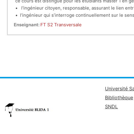
ce cours est distingue pour les étudiants master 1 en gén
• l’ingénieur citoyen, responsable, assurant le lien en
• l’ingénieur qui s’interroge continuellement sur le sen
• l’ingénieur dont les valeurs auront pour référent non
Enseignant:
FT S2 Transversale
Université S
Bibliothèque
SNDL