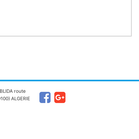
e lui-même …
BLIDA route
100) ALGERIE