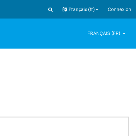
Français ‎(fr)‎
Connexion
Activer/désactiver la saisie de recherch
FRANÇAIS ‎(FR)‎