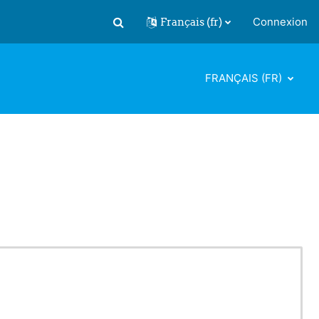
Français ‎(fr)‎
Connexion
Activer/désactiver la saisie de recherch
FRANÇAIS ‎(FR)‎