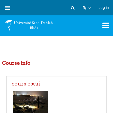
Skip to main content
Log in
Toggle search input
Course info
cours essai