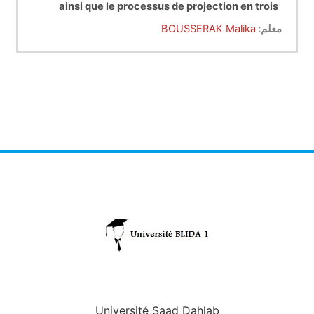
ainsi que le processus de projection en trois
1- acquisition des connaissances
phases apprentissage :
معلم:
BOUSSERAK Malika
fondamentales concernant la lecture de
l'espace architectural et de ses composantes
2-apprentissage des éléments fondamentaux
(forme, structure et fonction)
du langage architectural permettant de
développer les capacités de perception et de
3- introduction des notions d'interdépendance
conception
de tous les éléments dans un processus de
conception (projection architecturale)
Understanding of the constituent elements of
the architectural object and the architectural
space as well as the projection process in three
learning phases:
acquisition of fundamental knowledge
1-
concerning the reading of architectural space
and its components (form, structure and
2-learning the fundamental elements of
function)
architectural language to develop perception
Université Saad Dahlab