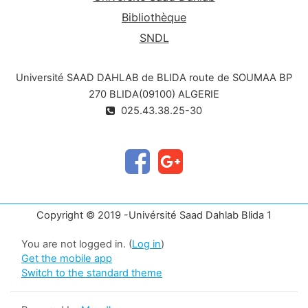
and design skills
Bibliothèque
3- introduction of notions of interdependence
SNDL
of all elements in a design process
(architectural projection)
Université SAAD DAHLAB de BLIDA route de SOUMAA BP
270 BLIDA(09100) ALGERIE
025.43.38.25-30
Copyright © 2019 -Univérsité Saad Dahlab Blida 1
You are not logged in. (
Log in
)
Get the mobile app
Switch to the standard theme