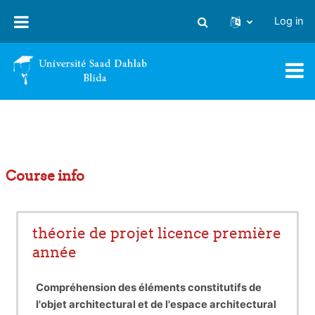
Skip to main content
Log in
Toggle search input
Course info
théorie de projet licence première
année
Compréhension des éléments constitutifs de
l'objet architectural et de l'espace architectural