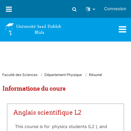
Passer au contenu principal
Connexion
Activer/désactiver la saisie
Faculté des Sciences
Département Physique
Résumé
Informations du cours
Anglais scientifique L2
This course is for physics students (L2 ), and