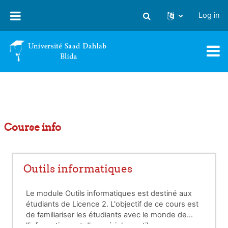
Skip to main content
Log in
Toggle search input
Course info
Outils informatiques
Le module Outils informatiques est destiné aux
étudiants de Licence 2. L'objectif de ce cours est
de familiariser les étudiants avec le monde de
l'informatique et d'acquérir les outils