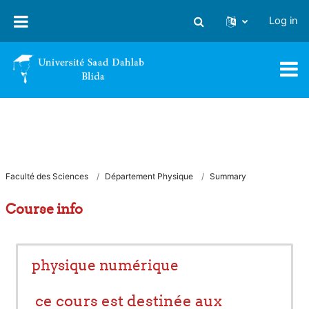
Skip to main content
Log in
Toggle search input
Faculté des Sciences
Département Physique
Summary
Course info
physique numérique
ce cours est destinée aux