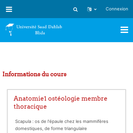
Passer au contenu principal
Connexion
Activer/désactiver la saisie
Informations du cours
Anatomie1 ostéologie membre
thoracique
Scapula : os de l'épaule chez les mammifères
domestiques, de forme triangulaire