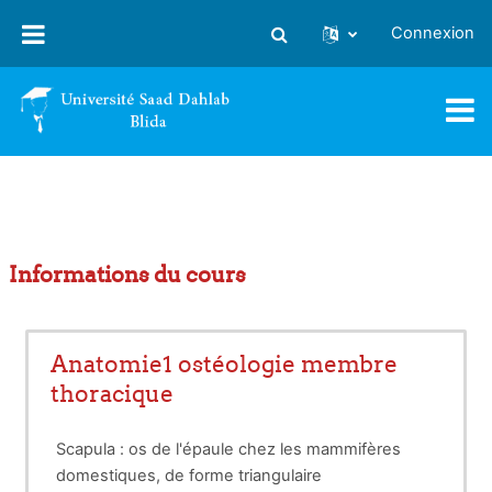
Passer au contenu principal
Connexion
Activer/désactiver la saisie
Informations du cours
Anatomie1 ostéologie membre
thoracique
Scapula : os de l'épaule chez les mammifères
domestiques, de forme triangulaire