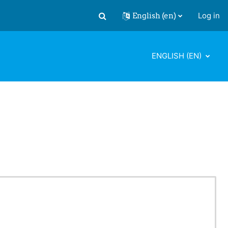
English ‎(en)‎
Log in
Toggle search input
ENGLISH ‎(EN)‎