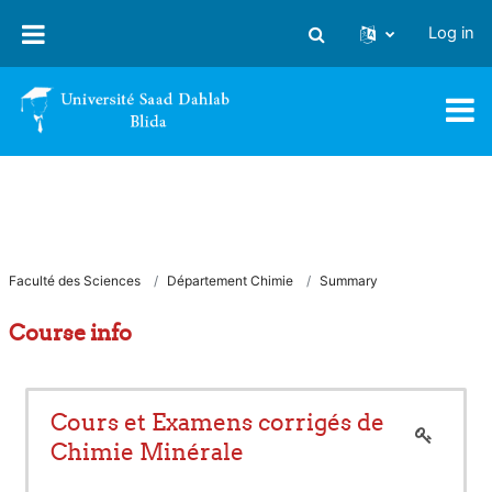
Skip to main content
Log in
Toggle search input
Faculté des Sciences
Département Chimie
Summary
Course info
Cours et Examens corrigés de
Chimie Minérale