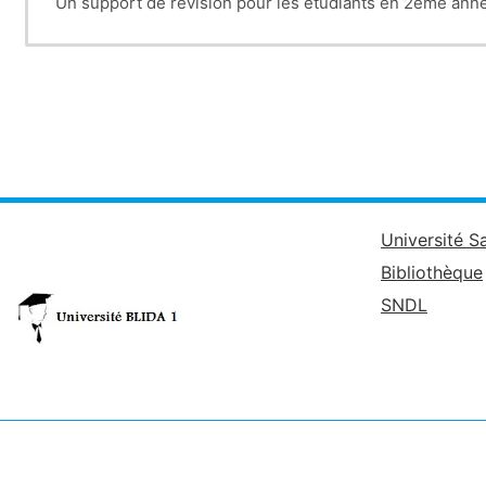
Un support de révision pour les étudiants en 2eme ann
Université S
Bibliothèque
SNDL