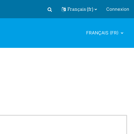
Français ‎(fr)‎
Connexion
Activer/désactiver la saisie de recherch
FRANÇAIS ‎(FR)‎