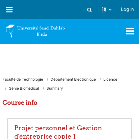
Skip to main content
Log in
Toggle search input
Faculté de Technologie
Département Electronique
Licence
Génie Biomédical
Summary
Course info
Projet personnel et Gestion
d'entreprise copie 1