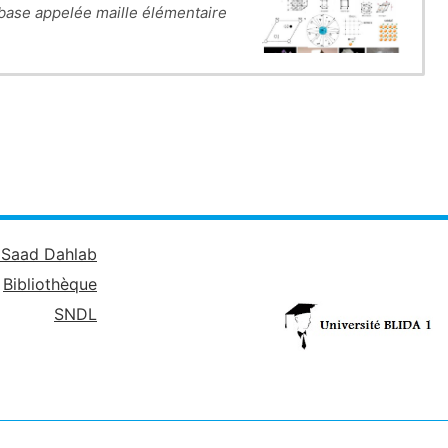
 base appelée maille élémentaire.
de 2 ème année licence physique.
é Saad Dahlab
Bibliothèque
SNDL