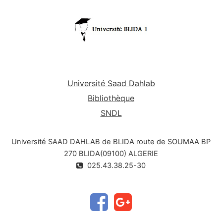
licence : chimie, les
étudiants en master peuvent
6. Chromatographie d'affinité
également utiliser ce document.
Le chapitre IV et le chapitre V qui décriront
respectivement la chromatographie en
gazeuse et la chromatographie en phase
phase
supercritique. Des notions sur
l’électrophorèse
capillaire seront abordées au
chapitre VI.
Université Saad Dahlab
Bibliothèque
SNDL
Université SAAD DAHLAB de BLIDA route de SOUMAA BP
270 BLIDA(09100) ALGERIE
025.43.38.25-30