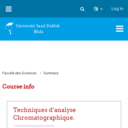
Skip to main content
Log in
Toggle search input
Faculté des Sciences
Summary
Course info
Techniques d’analyse
Chromatographique.