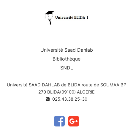
licence : chimie, les
étudiants en master peuvent
6. Chromatographie d'affinité
également utiliser ce document.
Le chapitre IV et le chapitre V qui décriront
respectivement la chromatographie en
gazeuse et la chromatographie en phase
phase
supercritique. Des notions sur
l’électrophorèse
capillaire seront abordées au
chapitre VI.
Université Saad Dahlab
Bibliothèque
SNDL
Université SAAD DAHLAB de BLIDA route de SOUMAA BP
270 BLIDA(09100) ALGERIE
025.43.38.25-30