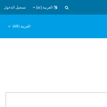
العربية ‎(ar)‎
تسجيل الدخول
تبديل إدخال البحث
العربية ‎(AR)‎