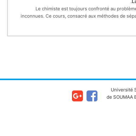
e chimiste est toujours confronté au problème
inconnues. Ce cours,
consacré aux méthodes de sépa
utilisées au laboratoire et compte tenu d
Un rappel sur les méthodes chromatographiques s
sont
enseignés aux
Le chapitre IV et le chapitre V qui décriront respect
Université
de SOUMAA B