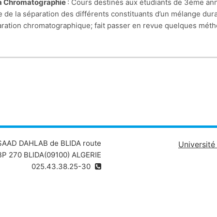
: Cours destinés aux étudiants de 3éme ann
 de la séparation des différents
constituants d’un mélange dura
ration chromatographique; fait passer en revue quelques
méth
e l’importance
grandissante des méthodes chromatographiques, 
era proposé au chapitre I. Après le
 étudiants en licence : chimie, les
étudiants en master peuvent
chapitre II portant sur la 
(colonne, CCM, CP), nous
aborderons le chapitre III, ce de
ivement la chromatographie en phase
gazeuse et la chromatograp
 SAAD DAHLAB de BLIDA route
Universit
notions sur l’électrophorèse
capillai
P 270 BLIDA(09100) ALGERIE
025.43.38.25-30