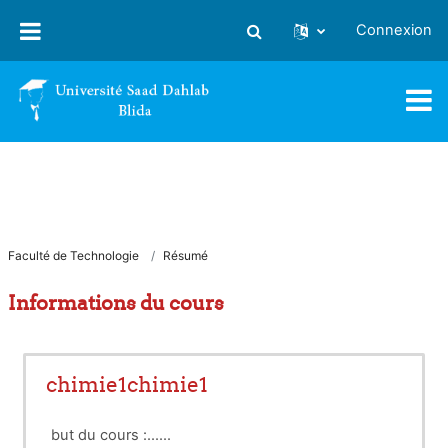
Passer au contenu principal
Connexion
Activer/désactiver la saisie
Faculté de Technologie
Résumé
Informations du cours
chimie1chimie1
but du cours :......