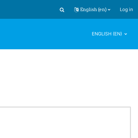
English ‎(en)‎
Log in
Toggle search input
ENGLISH ‎(EN)‎