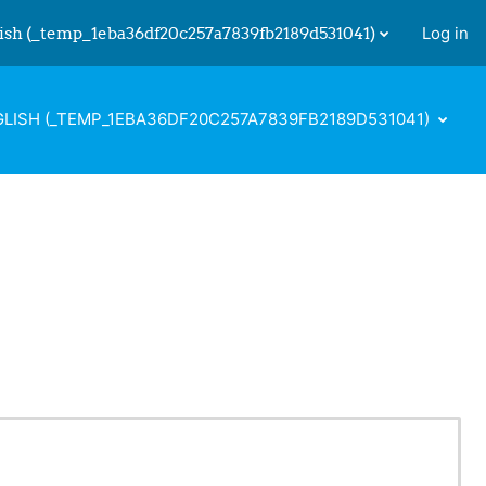
ish ‎(_temp_1eba36df20c257a7839fb2189d531041)‎
Log in
 input
LISH ‎(_TEMP_1EBA36DF20C257A7839FB2189D531041)‎