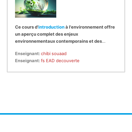
Ce cours d'
introduction
à l'environnement offre
un aperçu complet des enjeux
environnementaux contemporains et des
principes fondamentaux de la durabilité. Il
Enseignant:
chibi souaad
examine les interactions complexes entre
Enseignant:
fs EAD decouverte
l'homme, la société et la planète, ainsi que les
solutions pour relever les défis
environnementaux actuels.