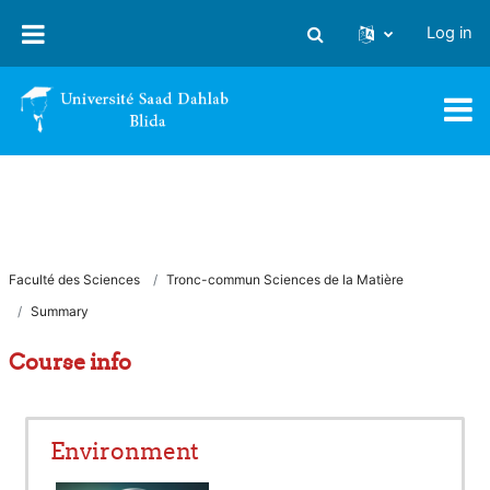
Skip to main content
Log in
Toggle search input
Faculté des Sciences
Tronc-commun Sciences de la Matière
Summary
Course info
Environment