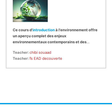
Ce cours d'
introduction
à l'environnement offre
un aperçu complet des enjeux
environnementaux contemporains et des
principes fondamentaux de la durabilité. Il
Teacher:
chibi souaad
examine les interactions complexes entre
Teacher:
fs EAD decouverte
l'homme, la société et la planète, ainsi que les
solutions pour relever les défis
environnementaux actuels.