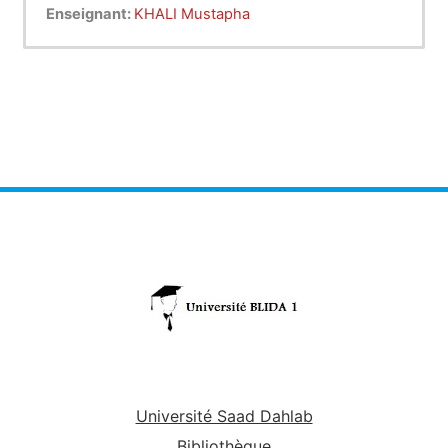
touche les secteurs qui consistent dans le
Enseignant:
KHALI Mustapha
transfert et la réception de l’information et la faire
comprendre d’une personne à un autre ou d’un
groupe à un autre quelle que soit de nature social
ou culturelle. La communication interactive entre
les individus représente l’élément essentiel dans
le mouvement et la dynamique de la collectivité
dont le travail ne peut se faire sans cette dernière
et on ne peut imaginer en tant qu’une personne
pouvant réaliser un but sans la communication.
Alors, la discussion, le discours, l’écoute, les
instructions, les réunions, et les rapports
représentent les moyens de la communication
pour transmettre les idées et l’information pour
les autres.
Université Saad Dahlab
Bibliothèque