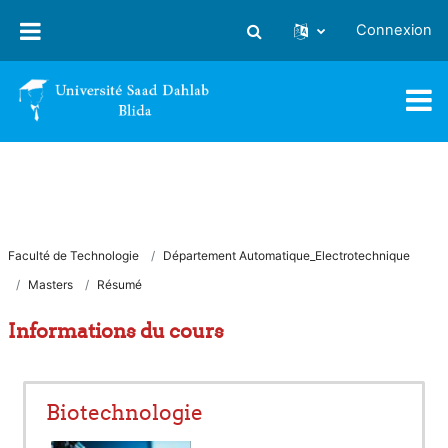
Passer au contenu principal
Connexion
Activer/désactiver la saisie
Faculté de Technologie
Département Automatique_Electrotechnique
Masters
Résumé
Informations du cours
Biotechnologie