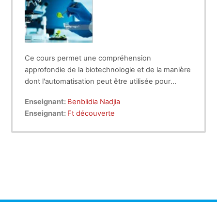
Ce cours permet une compréhension
approfondie de la biotechnologie et de la manière
dont l'automatisation peut être utilisée pour
améliorer les processus biotechnologiques, en
Enseignant:
Benblidia Nadjia
mettant l'accent sur la convergence de
Enseignant:
Ft découverte
l'informatique et de la biotechnologie. Ce cours
vise à donner aux étudiants du master 2 en
automation & informatique industrielle, une
compréhension de l'automatisation des systèmes
biotechnologiques.