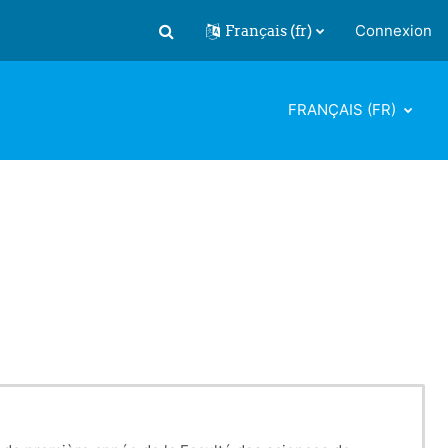
Français ‎(fr)‎
Connexion
Activer/désactiver la saisie de recherch
FRANÇAIS ‎(FR)‎