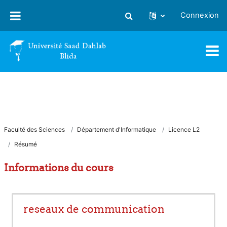
Passer au contenu principal
Connexion
Activer/désactiver la saisie
Faculté des Sciences
Département d'Informatique
Licence L2
Résumé
Informations du cours
reseaux de communication