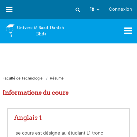
Passer au contenu principal
Connexion
Activer/désactiver la saisie
Faculté de Technologie
Résumé
Informations du cours
Anglais 1
se cours est désigne au étudiant L1 tronc