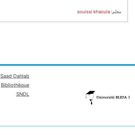
معلم:
souissi khaoula
é Saad Dahlab
Bibliothèque
SNDL