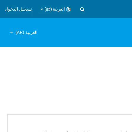
العربية ‎(ar)‎
تسجيل الدخول
تبديل إدخال البحث
العربية ‎(AR)‎