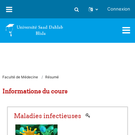
Passer au contenu principal
Connexion
Activer/désactiver la saisie
Faculté de Médecine
Résumé
Informations du cours
Maladies infectieuses