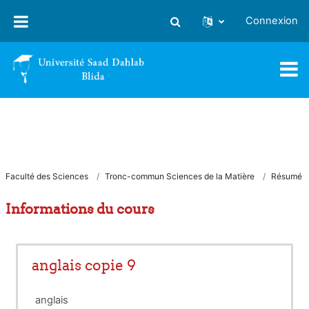
Passer au contenu principal
Connexion
Activer/désactiver la saisie
Faculté des Sciences
Tronc-commun Sciences de la Matière
Résumé
Informations du cours
anglais copie 9
anglais