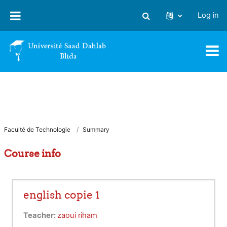
Skip to main content
Log in
Toggle search input
Faculté de Technologie
Summary
Course info
english copie 1
Teacher:
zaoui riham