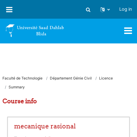
Skip to main content
Log in
Toggle search input
Faculté de Technologie
Département Génie Civil
Licence
Summary
Course info
mecanique rasional