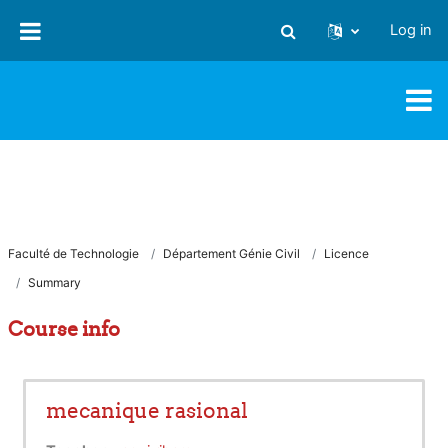
Skip to main content
Log in
Toggle search input
Faculté de Technologie
Département Génie Civil
Licence
Summary
Course info
mecanique rasional