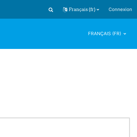
Français ‎(fr)‎
Connexion
Activer/désactiver la saisie de recherch
FRANÇAIS ‎(FR)‎