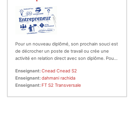
Pour un nouveau diplômé, son prochain souci est
de décrocher un poste de travail ou crée une
activité en relation direct avec son diplôme. Pour
arriver à cet objectif, une préparation
Enseignant:
Cnead Cnead S2
opérationnelle s’impose par : - La rédaction de la
Enseignant:
dahmani rachida
lettre de motivation et du CV est d’une
Enseignant:
FT S2 Transversale
importance capitale. Une bonne rédaction de ces
deux documents facilite la compréhension du
service concerné sur le besoin exprimé par le
demandeur. - Une préparation à l’entretien
d’embauche. cela demande de défendre avec
confiance ses connaissances et ses
compétences et aussi sa capacité de s’adapter au