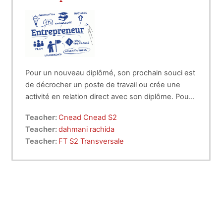
Pour un nouveau diplômé, son prochain souci est
de décrocher un poste de travail ou crée une
activité en relation direct avec son diplôme. Pour
arriver à cet objectif, une préparation
Teacher:
Cnead Cnead S2
opérationnelle s’impose par : - La rédaction de la
Teacher:
dahmani rachida
lettre de motivation et du CV est d’une
Teacher:
FT S2 Transversale
importance capitale. Une bonne rédaction de ces
deux documents facilite la compréhension du
service concerné sur le besoin exprimé par le
demandeur. - Une préparation à l’entretien
d’embauche. cela demande de défendre avec
confiance ses connaissances et ses
compétences et aussi sa capacité de s’adapter au