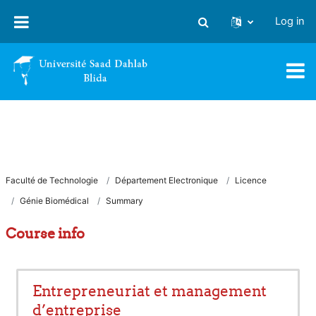
Skip to main content
Log in
Toggle search input
Faculté de Technologie
Département Electronique
Licence
Génie Biomédical
Summary
Course info
Entrepreneuriat et management
d’entreprise