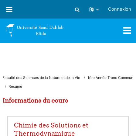
Passer au contenu principal
Connexion
Activer/désactiver la saisie
Faculté des Sciences de la Nature et de la Vie
1ére Année Tronc Commun
Résumé
Informations du cours
Chimie des Solutions et
Thermodynamique