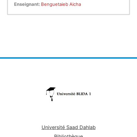
année en architecture des compétences
Enseignant:
Benguetaieb Aicha
communicationnelles spécialisées. En
reconnaissant l'importance cruciale de la
communication dans leur future carrière, ce
module vise à affiner leurs capacités à articuler
des idées complexes, que ce soit à travers des
présentations orales ou des écrits
professionnels. L'objectif central est de les
préparer à naviguer avec assurance dans le
monde exigeant de l'architecture, où la clarté de
l'expression est aussi essentielle que la maîtrise
technique. En résumé, ce cours est créé pour
renforcer la compétence communicationnelle des
étudiants, les dotant des outils nécessaires pour
réussir dans leur parcours académique et
professionnel en architecture.
Université Saad Dahlab
Bibliothèque