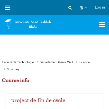
Skip to main content
Log in
Toggle search input
Faculté de Technologie
Département Génie Civil
Licence
Summary
Course info
project de fin de cycle