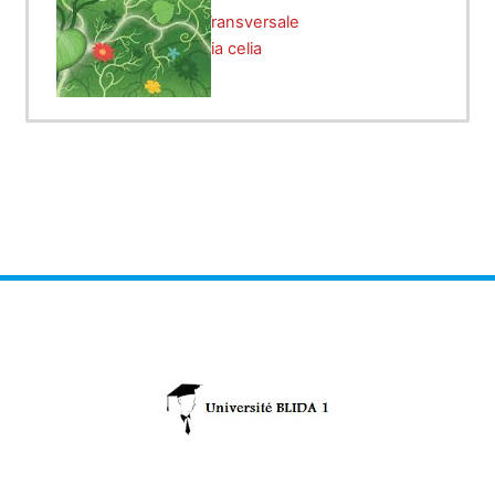
Enseignant:
FT S2 Transversale
Enseignant:
ouahchia celia