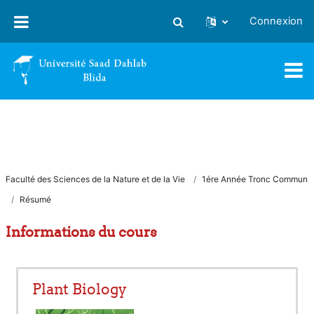
Passer au contenu principal
Connexion
Activer/désactiver la saisie
Faculté des Sciences de la Nature et de la Vie
1ére Année Tronc Commun
Résumé
Informations du cours
Plant Biology