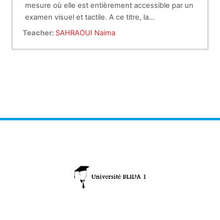
mesure où elle est entièrement accessible par un
examen visuel et tactile. A ce titre, la
dermatologie est une discipline médicale
Teacher:
SAHRAOUI Naima
privilégiée. La peau est sujette à des maladies
strictement cutanées, comme certaines
dermatoses parasitaires, bactériennes ou
fongiques. Mais certaines maladies, touchant
plusieurs organes à la fois, appelées maladies
générales, présentent des manifestations
cutanées. Dans ce dernier cas, et bien que
rarement univoques, les lésions cutanées
peuvent être une aide précieuse au diagnostic de
la maladie générale, alors que les signes
généraux, seuls, ne sont parfois que peu
informatifs. De plus, bien que non directement
touchée par le processus pathologique, la peau
peut, lors d’atteinte interne, constituer un
indicateur de la santé de l’animal.