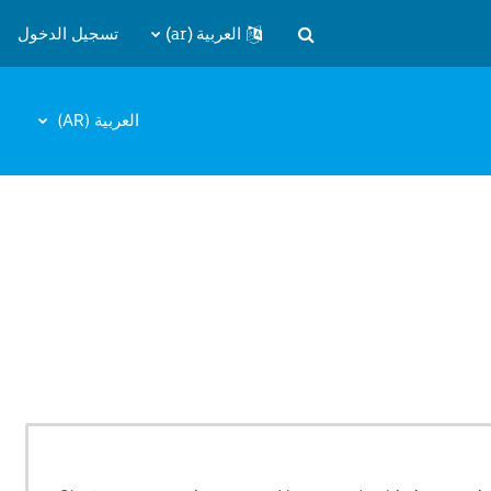
العربية ‎(ar)‎
تسجيل الدخول
تبديل إدخال البحث
العربية ‎(AR)‎