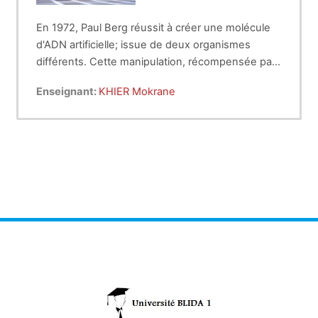
En 1972, Paul Berg réussit à créer une molécule
d'ADN artificielle; issue de deux organismes
différents. Cette manipulation, récompensée par
Dans ce cours nous allons voir ensemble le
un prix Noble en 1980, sonna le début d'une
Enseignant:
KHIER Mokrane
génie génétique
, la discipline qui nous permet
nouvelle ère: l'ère ou l'être humain est parvenu à
de
"bidouiller" l'AND, et pas que.......
manipuler l'ADN.