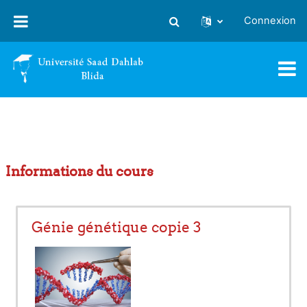
Passer au contenu principal
Connexion
Activer/désactiver la saisie
Informations du cours
Génie génétique copie 3